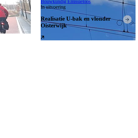
Bouwkundig
Emissieloos
In uitvoering
Realisatie U-bak en vlonder
Oisterwijk