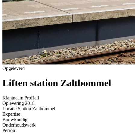
Opgeleverd
Liften station Zaltbommel
Home
»
Projecten
»
Liften station Zaltbommel
Klantnaam
ProRail
Oplevering
2018
Locatie
Station Zaltbommel
Expertise
Bouwkundig
Onderhoudswerk
Perron