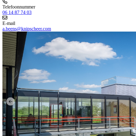
Telefoonnummer
06 14 87 74 03
E-mail
a.beens@knipscheer.com