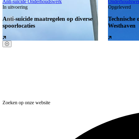
Anti-suïcide
Onderhoudswerk
Onderhoudswe
In uitvoering
Opgeleverd
Anti-suïcide maatregelen op diverse
Technische o
spoorlocaties
Westhaven
Zoeken op onze website
Zoeken