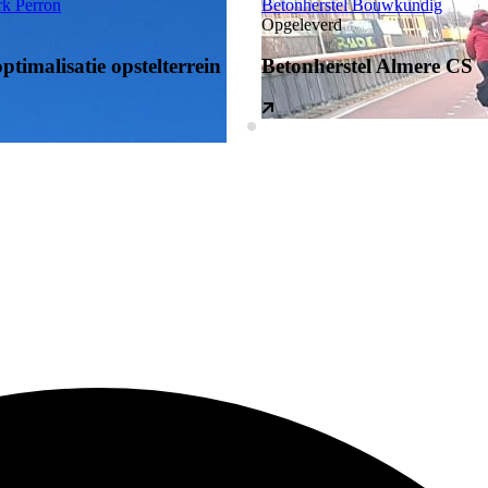
rk
Perron
Betonherstel
Bouwkundig
Opgeleverd
ptimalisatie opstelterrein
Betonherstel Almere CS