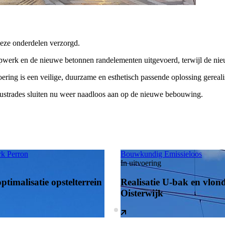
deze onderdelen verzorgd.
oopwerk en de nieuwe betonnen randelementen uitgevoerd, terwijl de ni
ing is een veilige, duurzame en esthetisch passende oplossing gereali
lustrades sluiten nu weer naadloos aan op de nieuwe bebouwing.
rk
Perron
Bouwkundig
Emissieloos
In uitvoering
ptimalisatie opstelterrein
Realisatie U-bak en vlon
Oisterwijk