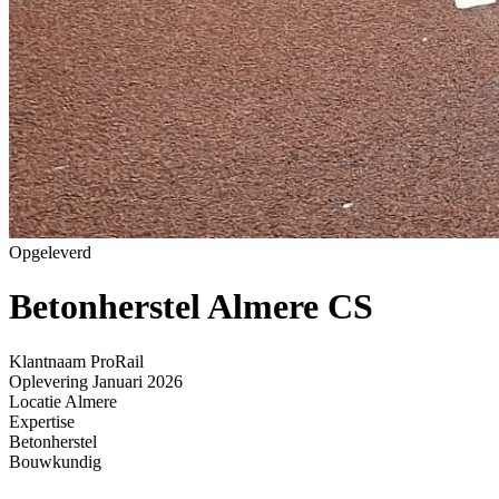
Opgeleverd
Betonherstel Almere CS
Home
»
Projecten
»
Betonherstel Almere CS
Klantnaam
ProRail
Oplevering
Januari 2026
Locatie
Almere
Expertise
Betonherstel
Bouwkundig