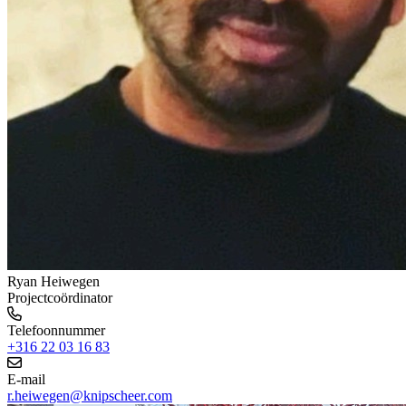
Ryan Heiwegen
Projectcoördinator
Telefoonnummer
+316 22 03 16 83
E-mail
r.heiwegen@knipscheer.com