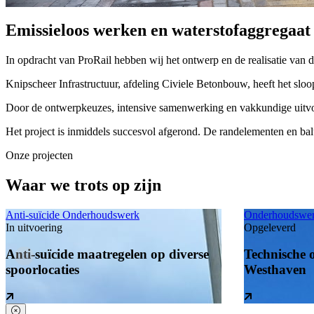
Emissieloos werken en waterstofaggregaat
In opdracht van ProRail hebben wij het ontwerp en de realisatie van 
Knipscheer Infrastructuur, afdeling Civiele Betonbouw, heeft het sl
Door de ontwerpkeuzes, intensive samenwerking en vakkundige uitvoer
Het project is inmiddels succesvol afgerond. De randelementen en ba
Onze projecten
Waar we trots op zijn
Anti-suïcide
Onderhoudswerk
Onderhoudswe
In uitvoering
Opgeleverd
Anti-suïcide maatregelen op diverse
Technische o
spoorlocaties
Westhaven