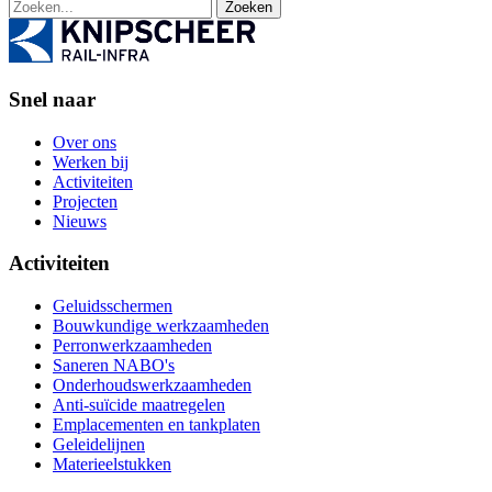
Zoeken
Snel naar
Over ons
Werken bij
Activiteiten
Projecten
Nieuws
Activiteiten
Geluidsschermen
Bouwkundige werkzaamheden
Perronwerkzaamheden
Saneren NABO's
Onderhoudswerkzaamheden
Anti-suïcide maatregelen
Emplacementen en tankplaten
Geleidelijnen
Materieelstukken