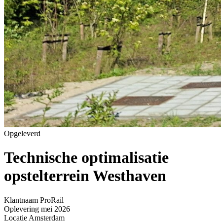
Opgeleverd
Technische optimalisatie
opstelterrein Westhaven
Home
»
Projecten
»
Technische optimalisatie opstelterrein Westhaven
Klantnaam
ProRail
Oplevering
mei 2026
Locatie
Amsterdam