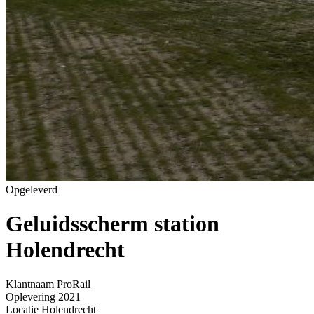
Opgeleverd
Geluidsscherm station
Holendrecht
Home
»
Projecten
»
Geluidsscherm station Holendrecht
Klantnaam
ProRail
Oplevering
2021
Locatie
Holendrecht