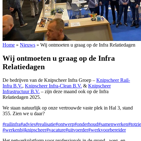
Home
»
Nieuws
»
Wij ontmoeten u graag op de Infra Relatiedagen
Wij ontmoeten u graag op de Infra
Relatiedagen
De bedrijven van de Knipscheer Infra Groep –
Knipscheer Rail-
Infra B.V.
,
Knipscheer Infra-Clean B.V.
&
Knipscheer
Infrastructuur B.V.
– zijn deze maand ook op de Infra
Relatiedagen 2025.
We staan natuurlijk op onze vertrouwde vaste plek in Hal 3, stand
355. Zien we u daar?
#railinfra
#advies
#realisatie
#ontwerp
#onderhoud
#samenwerken
#totzi
#werkenbijknipscheer
#vacature
#uitvoerder
#werkvoorbereider
Het netwerkplatform voor professionals in de grond-, weg- en