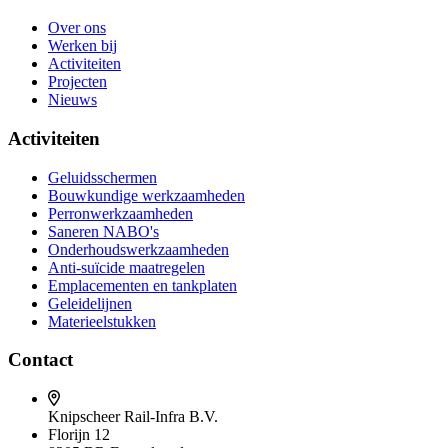
Over ons
Werken bij
Activiteiten
Projecten
Nieuws
Activiteiten
Geluidsschermen
Bouwkundige werkzaamheden
Perronwerkzaamheden
Saneren NABO's
Onderhoudswerkzaamheden
Anti-suïcide maatregelen
Emplacementen en tankplaten
Geleidelijnen
Materieelstukken
Contact
Knipscheer Rail-Infra B.V.
Florijn 12