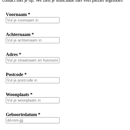
contact met je op. We zien je sollicitatie met veel plezier tegemoet!
Voornaam
*
Achternaam
*
Adres
*
Postcode
*
Woonplaats
*
Geboortedatum
*