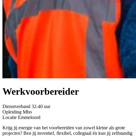
Werkvoorbereider
Home
»
Vacatures
»
Werkvoorbereider
Dienstverband
32-40 uur
Opleiding
Mbo
Locatie
Emmeloord
Krijg jij energie van het voorbereiden van zowel kleine als grote
projecten? Ben jij inventief, flexibel, collegiaal én kun jij zelfstandig