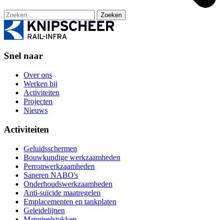
Zoeken
Snel naar
Over ons
Werken bij
Activiteiten
Projecten
Nieuws
Activiteiten
Geluidsschermen
Bouwkundige werkzaamheden
Perronwerkzaamheden
Saneren NABO's
Onderhoudswerkzaamheden
Anti-suïcide maatregelen
Emplacementen en tankplaten
Geleidelijnen
Materieelstukken