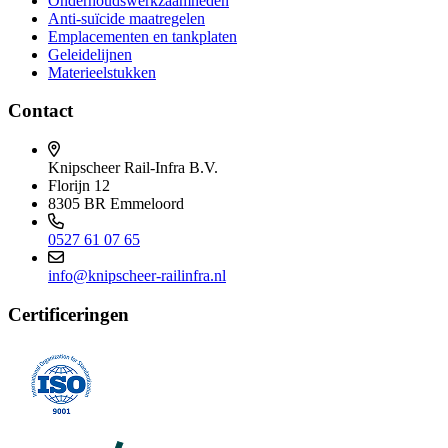
Onderhoudswerkzaamheden
Anti-suïcide maatregelen
Emplacementen en tankplaten
Geleidelijnen
Materieelstukken
Contact
Knipscheer Rail-Infra B.V.
Florijn 12
8305 BR Emmeloord
0527 61 07 65
info@knipscheer-railinfra.nl
Certificeringen